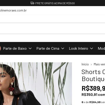
CUPOM DE PRIMEIRA COMPRA: BEMVINDA
olinemoraes.com.br
Parte de Baixo
Parte de Cima
Look Inteiro
Mod
Início
Mais ve
Shorts C
Boutiqu
R$389,
R$350,91
co
6
x de
R$64,98
se