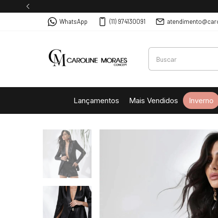
WhatsApp
(11) 974130091
atendimento@car
Lançamentos
Mais Vendidos
Inverno