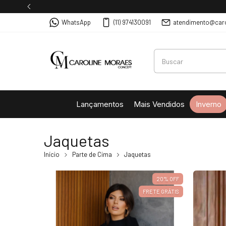
WhatsApp
(11) 974130091
atendimento@car
Lançamentos
Mais Vendidos
Inverno
Jaquetas
Início
Parte de Cima
Jaquetas
20
%
OFF
FRETE GRÁTIS