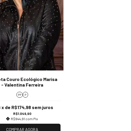
ta Couro Ecológico Marisa
- Valentina Ferreira
PP
P
6
x de
R$174,98
sem juros
R$1.049,90
R$944,91
com
Pix
COMPRAR AGORA