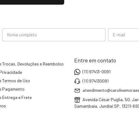
Entre em contato
de Trocas, Devoluções e Reembolso
(11) 97413-0091
 Privacidade
de Termos de Uso
(11) 974130091
de Pagamento
atendimento@carolinemoraes
e Entrega e Frete
Avenida César Puglia, 50, Ja
mos
Samambaia, Jundiaí SP, 13211-693