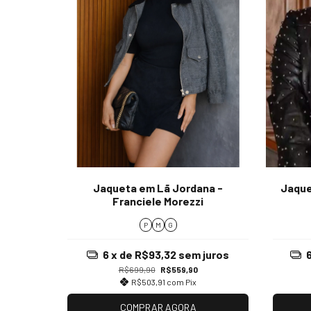
Jaqueta em Lã Jordana -
Jaque
Franciele Morezzi
P
M
G
6
x de
R$93,32
sem juros
R$699,90
R$559,90
R$503,91
com
Pix
COMPRAR AGORA