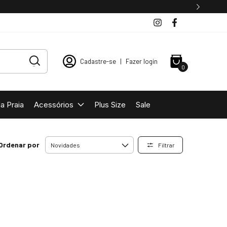
Cadastre-se
|
Fazer login
0
a Praia
Acessórios
Plus Size
Sale
Ordenar por
Filtrar