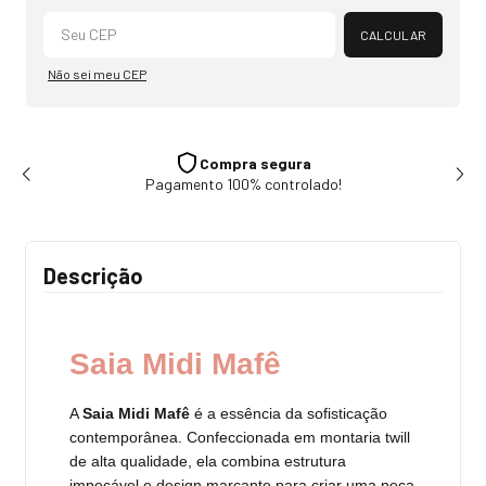
Alterar CEP
CALCULAR
Não sei meu CEP
Compra segura
Pagamento 100% controlado!
Descrição
Saia Midi Mafê
A
Saia Midi Mafê
é a essência da sofisticação
contemporânea. Confeccionada em montaria twill
de alta qualidade, ela combina estrutura
impecável e design marcante para criar uma peça