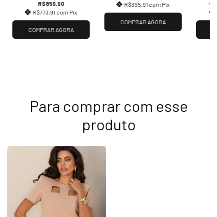
R$859,90
R$
R$395,91
com
Pix
R$773,91
com
Pix
COMPRAR AGORA
COMPRAR AGORA
C
Para comprar com esse
produto