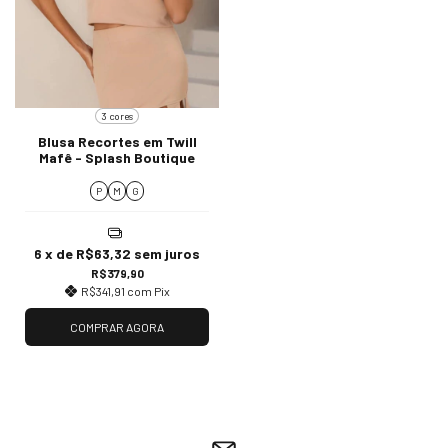
3 cores
Blusa Recortes em Twill
Mafê - Splash Boutique
P
M
G
6
x de
R$63,32
sem juros
R$379,90
R$341,91
com
Pix
COMPRAR AGORA