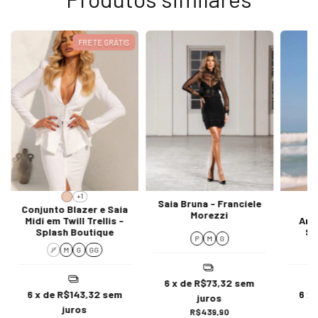
FRETE GRÁTIS
+1
Saia Bruna - Franciele
Conjunto Blazer e Saia
S
Morezzi
Midi em Twill Trellis -
Ama
Splash Boutique
Sp
P
M
G
P
M
G
GG
6
x de
R$73,32
sem
6
x de
R$143,32
sem
6
x
juros
juros
R$439,90