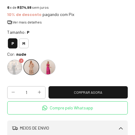
6
x de
R$74,98
sem juros
10% de desconto
pagando com Pix
Ver mais detalhes
Tamanho:
P
P
M
Cor:
nude
Compre pelo Whatsapp
MEIOS DE ENVIO