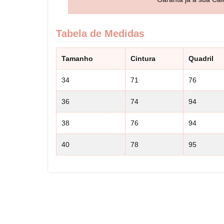
Tabela de Medidas
Tamanho
Cintura
Quadril
34
71
76
36
74
94
38
76
94
40
78
95