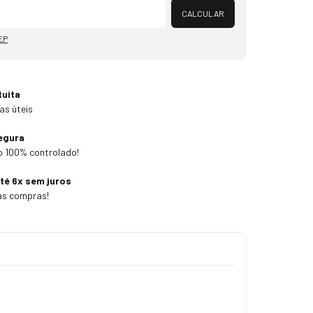
CALCULAR
EP
tuita
as úteis
egura
 100% controlado!
té 6x sem juros
as compras!