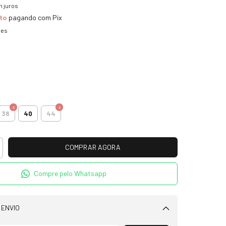
 juros
to
pagando com Pix
hes
38
40
44
Compre pelo Whatsapp
 ENVIO
Alterar CEP