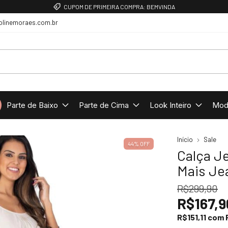
CUPOM DE PRIMEIRA COMPRA: BEMVINDA
olinemoraes.com.br
Parte de Baixo
Parte de Cima
Look Inteiro
Mod
Início
Sale
44
%
OFF
Calça J
Mais Je
R$299,90
R$167,9
R$151,11
com