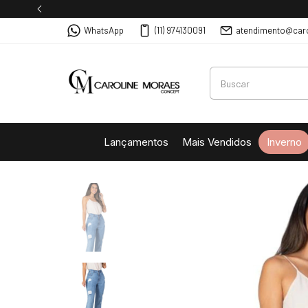
WhatsApp
(11) 974130091
atendimento@car
Lançamentos
Mais Vendidos
Inverno