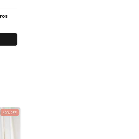
uros
40
%
OFF