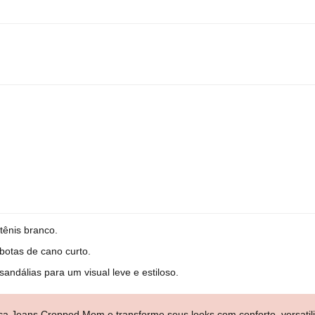
tênis branco.
botas de cano curto.
ndálias para um visual leve e estiloso.
ça Jeans Cropped Mom e transforme seus looks com conforto, versatili