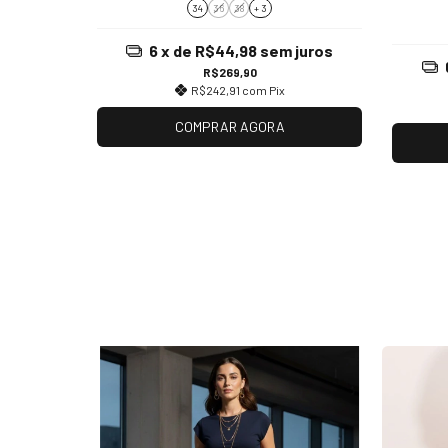
34
36
38
+ 3
6
x de
R$44,98
sem juros
R$269,90
R$242,91
com
Pix
COMPRAR AGORA