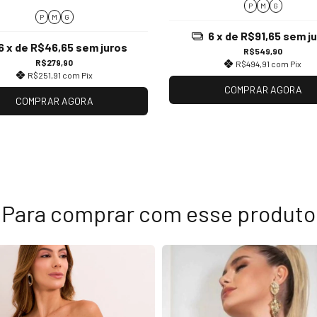
P
M
G
P
M
G
6
x de
R$91,65
sem j
6
x de
R$46,65
sem juros
R$549,90
R$279,90
R$494,91
com
Pix
R$251,91
com
Pix
COMPRAR AGORA
COMPRAR AGORA
Para comprar com esse produto