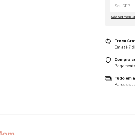
Não sei meu C
Troca Gra
Em até 7 di
Compra s
Pagamento
Tudo em a
Parcele su
 Mom