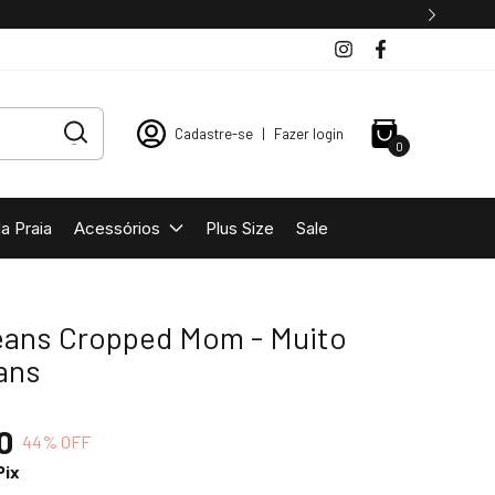
Cadastre-se
|
Fazer login
0
a Praia
Acessórios
Plus Size
Sale
eans Cropped Mom - Muito
ans
0
44
% OFF
Pix