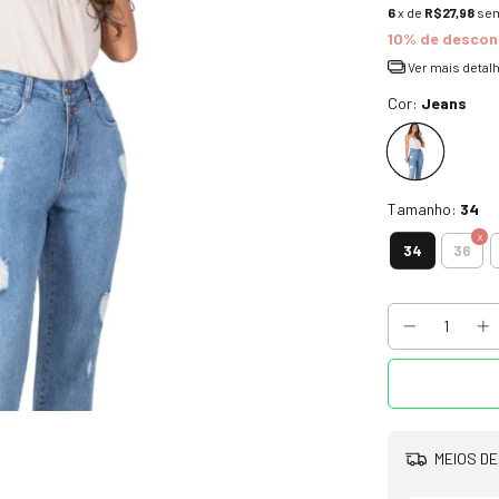
6
x de
R$27,98
sem
10% de descon
Ver mais detal
Cor:
Jeans
Tamanho:
34
34
36
MEIOS DE